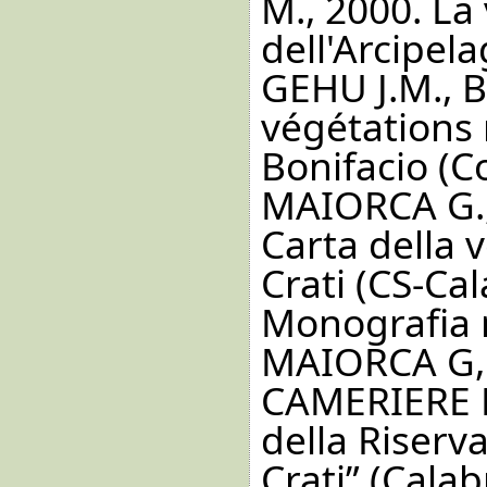
M., 2000. La 
dell'Arcipela
GEHU J.M., 
végétations 
Bonifacio (C
MAIORCA G.,
Carta della 
Crati (CS-Cal
Monografia n
MAIORCA G, 
CAMERIERE P
della Riserv
Crati” (Calab