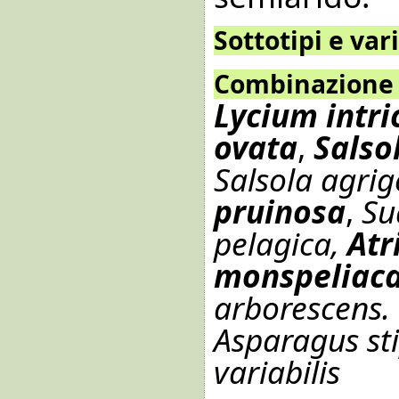
Sottotipi e var
Combinazione 
Lycium intr
ovata
,
Salso
Salsola agrig
pruinosa
,
Su
pelagica,
Atr
monspeliac
arborescens.
Asparagus sti
variabilis