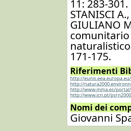
11: 283-301.
STANISCI A.
GIULIANO M.,
comunitario s
naturalistico
171-175.
Riferimenti Bib
http://eunis.eea.europa.eu
http://natura2000.environn
http://www.mma.es/portal/
http://www.icn.pt/psrn2000
Nomi dei compi
Giovanni S