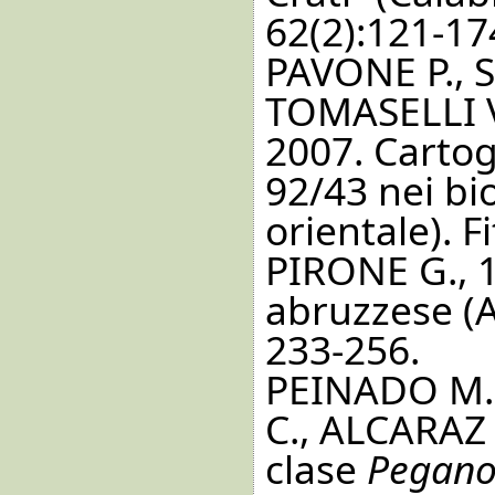
62(2):121-17
PAVONE P., 
TOMASELLI V
2007. Cartogr
92/43 nei bio
orientale). F
PIRONE G., 1
abruzzese (A
233-256.
PEINADO M.
C., ALCARAZ 
clase
Pegano