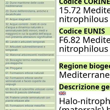
Codice CORINE
22: Dune marittime delle coste
15.72 Medit
mediterranee
23: Dune dell'entroterra, antiche e
decalcificate
nitrophilous
31: Acque stagnanti
32: Acque correnti - tratti di corsi
d'acqua a dinamica naturale o
Codice EUNIS
seminaturale (letti minori, medi e
maggiori) in cui la qualità dell'acqua
F6.82 Medit
non presenta alterazioni significative
40: Lande e arbusteti temperati
nitrophilous
51: Arbusteti submediterranei e
temperati
52: Matorral arborescenti mediterranei
53: Boscaglie termo-mediterranee e
pre-steppiche
Regione bioge
54: Phrygane
Mediterran
61: Formazioni erbose naturali
62: Formazioni erbose secche
seminaturali e facies coperte da
Descrizione ge
cespugli
63: Boschi di sclerofille utilizzati come
terreni di pascolo (dehesas)
Halo-nitroph
64: Praterie umide seminaturali con
piante erbacee alte
65: Formazioni erbose mesofile
(matorrals) 