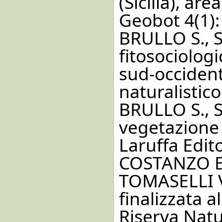
(Sicilia), ar
Geobot 4(1):
BRULLO S., 
fitosociolog
sud-occident
naturalistico
BRULLO S., S
vegetazione 
Laruffa Edit
COSTANZO E.
TOMASELLI V.
finalizzata a
Riserva Natu