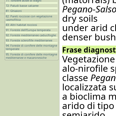
71: Torbiere acide di sfagni
Pegano-Sals
72: Paludi basse calcaree
81: Ghiaioni
dry soils
82: Pareti rocciose con vegetazione
casmofitica
under arid c
83: Altri habitat rocciosi
91: Foreste dell'Europa temperata
denser bush
92: Foreste mediterranee caducifoglie
93: Foreste sclerofille mediterranee
94: Foreste di conifere delle montagne
Frase diagnosti
temperate
95: Foreste di conifere delle montagne
Vegetazione 
mediterranee e macaronesiche
alo-nirofile
classe
Pegan
localizzata su
a bioclima m
arido di tip
semiarido.