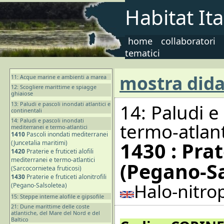
Habitat Ita
home
collaboratori
tematici
mostra dida
11: Acque marine e ambienti a marea
12: Scogliere marittime e spiagge
ghiaiose
13: Paludi e pascoli inondati atlantici e
14: Paludi e
continentali
14: Paludi e pascoli inondati
termo-atlant
mediterranei e termo-atlantici
1410
Pascoli inondati mediterranei
1430 : Prat
(Juncetalia maritimi)
1420
Praterie e fruticeti alofili
mediterranei e termo-atlantici
(Pegano-Sa
(Sarcocornietea fruticosi)
1430
Praterie e fruticeti alonitrofili
Halo-nitro
(Pegano-Salsoletea)
15: Steppe interne alofile e gipsofile
21: Dune marittime delle coste
atlantiche, del Mare del Nord e del
Baltico