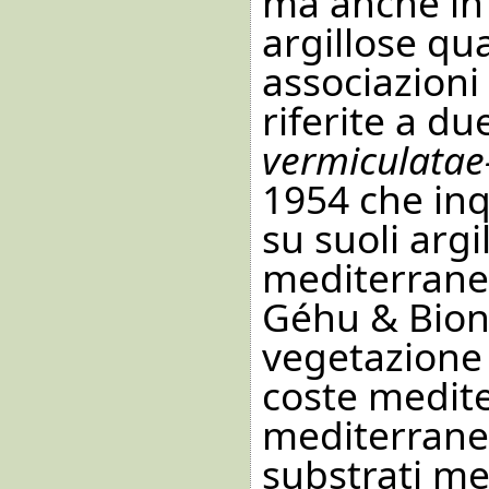
ma anche in 
argillose qu
associazioni 
riferite a du
vermiculata
1954 che inqu
su suoli argi
mediterraneo
Géhu & Biond
vegetazione a
coste medit
mediterraneo
substrati me