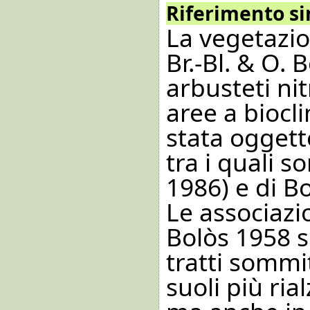
Riferimento s
La vegetazio
Br.-Bl. & O. 
arbusteti nitr
aree a biocl
stata oggetto
tra i quali so
1986) e di B
Le associazi
Bolòs 1958 s
tratti sommit
suoli più ria