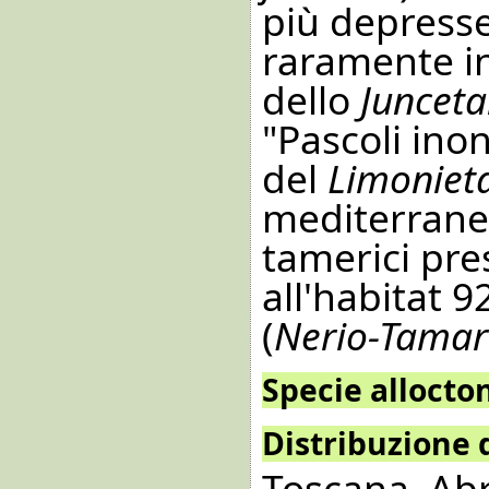
più depresse
raramente in
dello
Junceta
"Pascoli ino
del
Limonieta
mediterranee
tamerici pres
all'habitat 9
(
Nerio-Tamar
Specie allocto
Distribuzione d
Toscana,
Abr