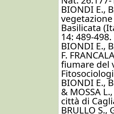
Nat. 26:177-
BIONDI E., B
vegetazione d
Basilicata (I
14: 489-498.
BIONDI E., 
F. FRANCALAN
fiumare del 
Fitosociologi
BIONDI E., 
& MOSSA L., 
città di Cagl
BRULLO S., G