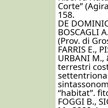
Corte” (Agir
158.
DE DOMINICI
BOSCAGLI A.,
(Prov. di Gro
FARRIS E., P
URBANI M., &
terrestri cos
settentrional
sintassonomi
“habitat”. fi
FOGGI B., S