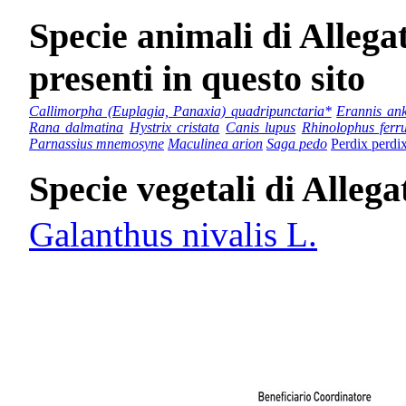
Specie animali di Allega
presenti in questo sito
Callimorpha (Euplagia, Panaxia) quadripunctaria*
Erannis ank
Rana dalmatina
Hystrix cristata
Canis lupus
Rhinolophus fer
Parnassius mnemosyne
Maculinea arion
Saga pedo
Perdix perdi
Specie vegetali di Allega
Galanthus nivalis L.