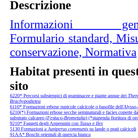
Descrizione
Informazioni gener
Formulario standard, Mis
conservazione, Normativa
Habitat presenti in ques
sito
6220* Percorsi substeppici di graminacee e piante annue dei
Ther
Brachypodietea
6110* Formazioni erbose rupicole calcicole o basofile dell'
Alysso-
6210(*) Formazioni erbose secche seminaturali e facies coperte da
substrato calcareo (
Festuco-Brometalia
) (*stupenda fioritura di or
9210* Faggeti degli Appennini con
Taxus
e
Ilex
5130 Formazioni a
Juniperus communis
su lande o prati calcicoli
91AA* Boschi orientali di quercia bianca