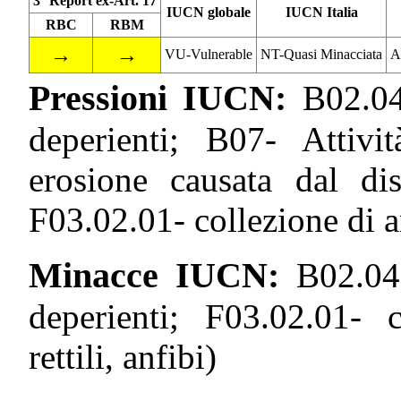
3° Report ex-Art. 17
IUCN globale
IUCN Italia
RBC
RBM
→
→
VU-Vulnerable
NT-Quasi Minacciata
A
Pressioni IUCN:
B02.04
deperienti; B07- Attivit
erosione causata dal di
F03.02.01- collezione di ani
Minacce IUCN:
B02.04
deperienti; F03.02.01- c
rettili, anfibi)