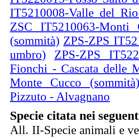
IT5210008-Valle del Ri
ZSC IT5210063-Monti C
(sommità)
ZPS-ZPS IT5210
umbro)
ZPS-ZPS IT5220
Fionchi - Cascata delle
Monte Cucco (sommità
Pizzuto - Alvagnano
Specie citata nei seguenti
All. II-Specie animali e ve