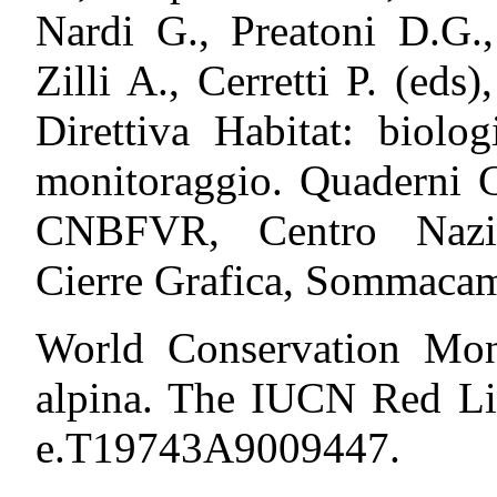
Nardi G., Preatoni D.G.,
Zilli A., Cerretti P. (eds)
Direttiva Habitat: biolo
monitoraggio. Quaderni C
CNBFVR, Centro Nazion
Cierre Grafica, Sommacam
World Conservation Moni
alpina. The IUCN Red Lis
e.T19743A9009447.